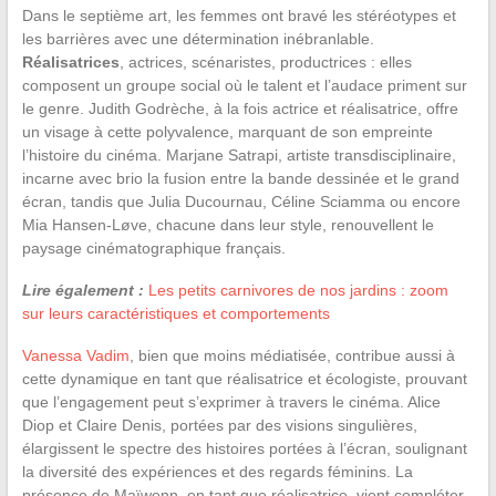
Dans le septième art, les femmes ont bravé les stéréotypes et
les barrières avec une détermination inébranlable.
Réalisatrices
, actrices, scénaristes, productrices : elles
composent un groupe social où le talent et l’audace priment sur
le genre. Judith Godrèche, à la fois actrice et réalisatrice, offre
un visage à cette polyvalence, marquant de son empreinte
l’histoire du cinéma. Marjane Satrapi, artiste transdisciplinaire,
incarne avec brio la fusion entre la bande dessinée et le grand
écran, tandis que Julia Ducournau, Céline Sciamma ou encore
Mia Hansen-Løve, chacune dans leur style, renouvellent le
paysage cinématographique français.
Lire également :
Les petits carnivores de nos jardins : zoom
sur leurs caractéristiques et comportements
Vanessa Vadim
, bien que moins médiatisée, contribue aussi à
cette dynamique en tant que réalisatrice et écologiste, prouvant
que l’engagement peut s’exprimer à travers le cinéma. Alice
Diop et Claire Denis, portées par des visions singulières,
élargissent le spectre des histoires portées à l’écran, soulignant
la diversité des expériences et des regards féminins. La
présence de Maïwenn, en tant que réalisatrice, vient compléter