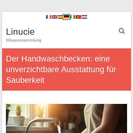
Linucie
Wissenssammlung
Der Handwaschbecken: eine
unverzichtbare Ausstattung für
Sauberkeit