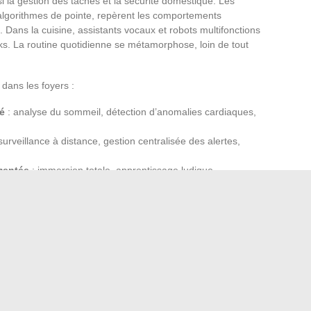
 la gestion des tâches et la sécurité domestique. Les
algorithmes de pointe, repèrent les comportements
 Dans la cuisine, assistants vocaux et robots multifonctions
cks. La routine quotidienne se métamorphose, loin de tout
dans les foyers :
é
: analyse du sommeil, détection d’anomalies cardiaques,
surveillance à distance, gestion centralisée des alertes,
mentée
: immersion totale, apprentissage ludique,
loud computing
assure la logistique : stockage,
onnées. La
technologie
s’installe dans le quotidien sans
é, de fiabilité et de simplicité. En France, cette dynamique
s et renforçant l’écosystème du
monde tech
. Les lignes
’ordinaire et l’innovation s’efface pour de bon.