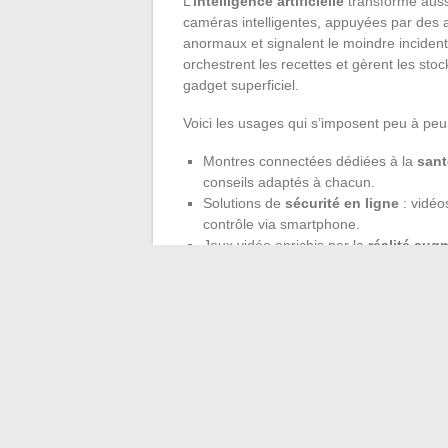
L’
intelligence artificielle
transforme aussi
caméras intelligentes, appuyées par des 
anormaux et signalent le moindre incident.
orchestrent les recettes et gèrent les sto
gadget superficiel.
Voici les usages qui s’imposent peu à peu 
Montres connectées dédiées à la
sant
conseils adaptés à chacun.
Solutions de
sécurité en ligne
: vidéo
contrôle via smartphone.
Jeux vidéo enrichis par la
réalité aug
interactions renouvelées.
Derrière cette révolution domestique, le
c
synchronisation, partage sécurisé des d
tapage, portée par la recherche d’efficacit
s’accélère, dessinant de nouveaux usage
bougent et, avec elles, la frontière entre l