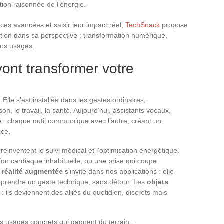
ion raisonnée de l’énergie.
 ces avancées et saisir leur impact réel,
TechSnack
propose
tion dans sa perspective : transformation numérique,
nos usages.
vont transformer votre
 Elle s’est installée dans les gestes ordinaires,
n, le travail, la santé. Aujourd’hui, assistants vocaux,
té : chaque outil communique avec l’autre, créant un
nce.
réinventent le suivi médical et l’optimisation énergétique.
on cardiaque inhabituelle, ou une prise qui coupe
a
réalité augmentée
s’invite dans nos applications : elle
pprendre un geste technique, sans détour. Les
objets
: ils deviennent des alliés du quotidien, discrets mais
ues usages concrets qui gagnent du terrain :