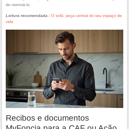
de reenviá-lo.
Leitura recomendada :
O sofá: peça central do seu espaço de
vida
Recibos e documentos
MyFoncia para a CAF ou Ação