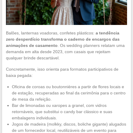
Balões, lanternas voadoras, confetes plásticos:
a tendência
zero desperdício transforma o caderno de encargos das
animações de casamento
. Os wedding planners relatam uma
demanda em alta desde 2023, com casais que rejeitam
qualquer brinde descartável.
Concretamente, isso orienta para formatos participativos de
baixa pegada:
Oficina de coroas ou boutonnières a partir de flores locais e
de estação, recuperadas ao final da cerimônia para o centro
de mesa da refeição.
Bar de limonadas ou xaropes a granel, com vidros
retornáveis, que substitui o candy bar clássico e suas
embalagens individuais.
Jogos de madeira (molkky, discos, boliche gigante) alugados
de um fornecedor local, reutilizáveis de um evento para