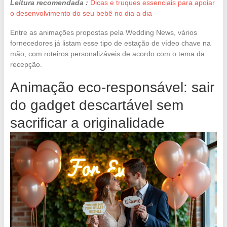
Leitura recomendada :
Dicas e truques essenciais para apoiar
o desenvolvimento do seu bebê no dia a dia
Entre as animações propostas pela Wedding News, vários
fornecedores já listam esse tipo de estação de vídeo chave na
mão, com roteiros personalizáveis de acordo com o tema da
recepção.
Animação eco-responsável: sair
do gadget descartável sem
sacrificar a originalidade