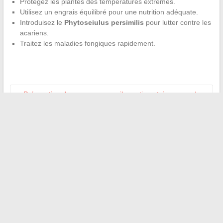
Protégez les plantes des températures extrêmes.
Utilisez un engrais équilibré pour une nutrition adéquate.
Introduisez le
Phytoseiulus persimilis
pour lutter contre les
acariens.
Traitez les maladies fongiques rapidement.
←
Préparation de voyage : conseils vestimentaires pour des
destinations exotiques
Nouvelles tendances dans la gestion des données médicales
à l’ère du numérique
→
Recherche