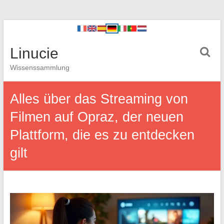
Linucie
Wissenssammlung
Alles über das Streaming von
Filmen auf Opraz, der neuen
Plattform, die es zu entdecken
gilt