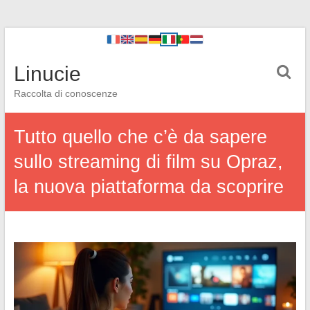
Linucie
Raccolta di conoscenze
Tutto quello che c’è da sapere
sullo streaming di film su Opraz,
la nuova piattaforma da scoprire