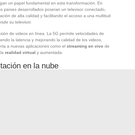
gan un papel fundamental en esta transformación. En
s países desarrollados poseían un televisor conectado,
ación de alta calidad y facilitando el acceso a una multitud
sde su televisor.
usión de videos en línea. La 5G permite velocidades de
ndo la latencia y mejorando la calidad de los videos,
puerta a nuevas aplicaciones como el
streaming en vivo
de
 la
realidad virtual
y aumentada.
tación en la nube
el determinante en la gestión y difusión de contenidos de
poyan en infraestructuras en la nube para almacenar
cceso rápido y fiable a los usuarios. Los servicios
ersonalización de los contenidos, gracias a algoritmos
as de los usuarios y recomiendan videos adecuados.
las normas del mercado del streaming de video, ofreciendo
 inmersiva.