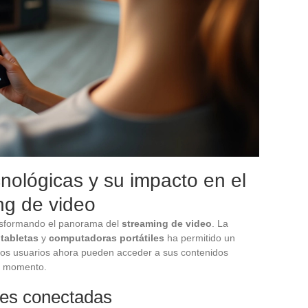
nológicas y su impacto en el
ng de video
ansformando el panorama del
streaming de video
. La
,
tabletas
y
computadoras portátiles
ha permitido un
 los usuarios ahora pueden acceder a sus contenidos
er momento.
ores conectadas