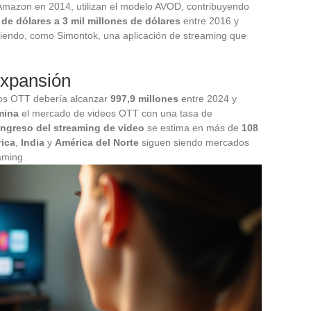
 Amazon en 2014, utilizan el modelo AVOD, contribuyendo
 de dólares a 3 mil millones de dólares
entre 2016 y
iendo, como Simontok, una aplicación de streaming que
expansión
ios OTT debería alcanzar
997,9 millones
entre 2024 y
mina
el mercado de videos OTT con una tasa de
ingreso del streaming de video
se estima en más de
108
rica
,
India
y
América del Norte
siguen siendo mercados
aming.