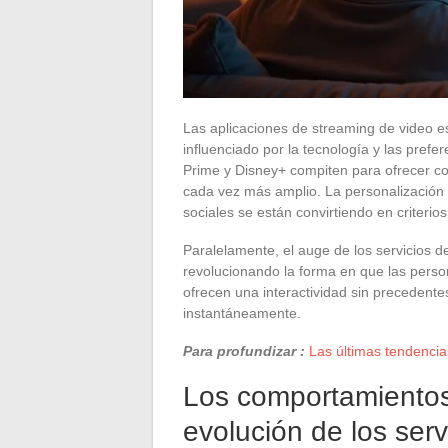
Las aplicaciones de streaming de video e
influenciado por la tecnología y las pref
Prime y Disney+ compiten para ofrecer co
cada vez más amplio. La personalización 
sociales se están convirtiendo en criterio
Paralelamente, el auge de los servicios d
revolucionando la forma en que las pers
ofrecen una interactividad sin precedent
instantáneamente.
Para profundizar :
Las últimas tendencias
Los comportamientos 
evolución de los ser