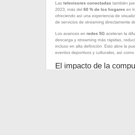
Las
televisores conectadas
también jue
2023, más del
60 % de los hogares
en lo
ofreciendo así una experiencia de visualiz
de servicios de streaming directamente de
Los avances en
redes 5G
aceleran la dif
descarga y streaming más rápidas, reducie
incluso en alta definición. Esto abre la 
eventos deportivos y culturales, así como
El impacto de la compu
La
computación en la nube
juega un pap
video. Las plataformas de streaming se a
enormes volúmenes de datos y ofrecer un a
basados en la nube también facilitan la p
sofisticados que analizan las preferenci
Las innovaciones tecnológicas redefinen 
a los usuarios una experiencia más rica e