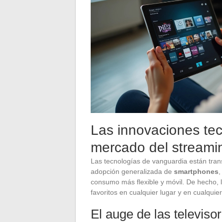
Las innovaciones tec
mercado del streami
Las tecnologías de vanguardia están tr
adopción generalizada de
smartphones
consumo más flexible y móvil. De hecho,
favoritos en cualquier lugar y en cualqui
El auge de las televis