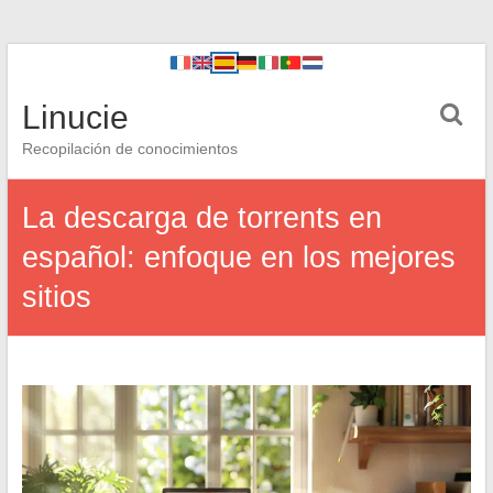
Linucie
Recopilación de conocimientos
La descarga de torrents en
español: enfoque en los mejores
sitios