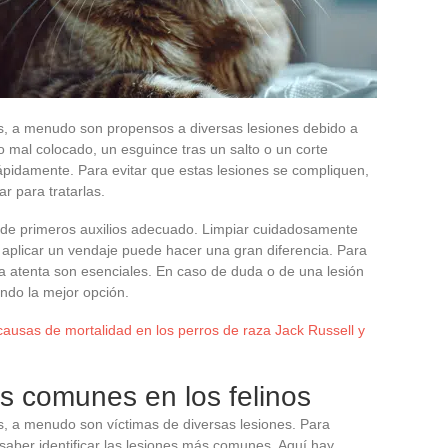
es, a menudo son propensos a diversas lesiones debido a
o mal colocado, un esguince tras un salto o un corte
ápidamente. Para evitar que estas lesiones se compliquen,
r para tratarlas.
 de primeros auxilios adecuado. Limpiar cuidadosamente
y aplicar un vendaje puede hacer una gran diferencia. Para
ia atenta son esenciales. En caso de duda o de una lesión
endo la mejor opción.
causas de mortalidad en los perros de raza Jack Russell y
nes comunes en los felinos
es, a menudo son víctimas de diversas lesiones. Para
saber identificar las lesiones más comunes. Aquí hay