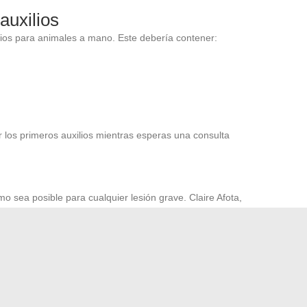
auxilios
lios para animales a mano. Este debería contener:
 los primeros auxilios mientras esperas una consulta
o sea posible para cualquier lesión grave. Claire Afota,
Remparts Pontoise, recomienda siempre estar atento a los
mo hinchazón, enrojecimiento o un olor desagradable que
gestión de lesiones en los felinos. Asegura tu entorno
s al alcance. Supervisa las interacciones entre animales