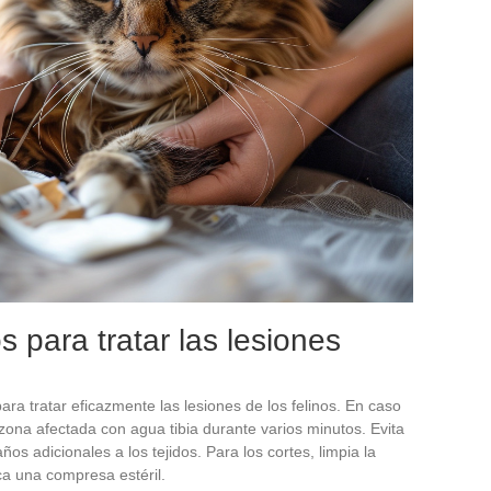
 para tratar las lesiones
ra tratar eficazmente las lesiones de los felinos. En caso
ona afectada con agua tibia durante varios minutos. Evita
os adicionales a los tejidos. Para los cortes, limpia la
ca una compresa estéril.