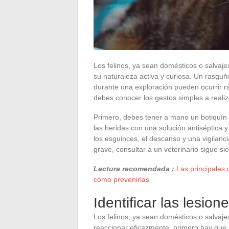
Los felinos, ya sean domésticos o salvaj
su naturaleza activa y curiosa. Un rasguñ
durante una exploración pueden ocurrir r
debes conocer los gestos simples a realiza
Primero, debes tener a mano un botiquín
las heridas con una solución antiséptica 
los esguinces, el descanso y una vigilanc
grave, consultar a un veterinario sigue si
Lectura recomendada :
Las principales 
cómo prevenirlas
Identificar las lesio
Los felinos, ya sean domésticos o salvaj
reaccionar eficazmente, primero hay que 