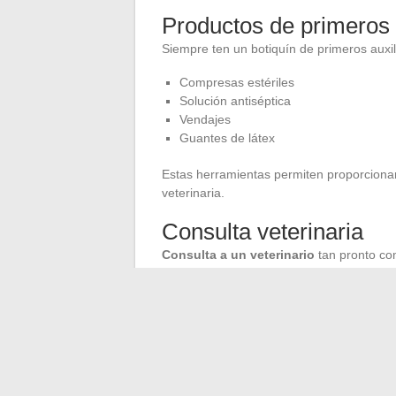
Productos de primeros 
Siempre ten un botiquín de primeros auxi
Compresas estériles
Solución antiséptica
Vendajes
Guantes de látex
Estas herramientas permiten proporcionar
veterinaria.
Consulta veterinaria
Consulta a un veterinario
tan pronto com
doctora veterinaria en la clínica de los 
signos de infección o complicaciones, co
emane de la herida.
Prevención de lesiones
La prevención juega un papel clave en la 
doméstico evitando dejar objetos caliente