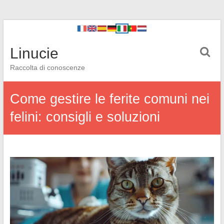
Linucie
Raccolta di conoscenze
Come gestire le ferite comuni nei
felini: consigli e soluzioni