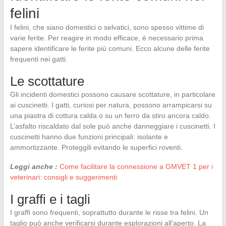
felini
I felini, che siano domestici o selvatici, sono spesso vittime di
varie ferite. Per reagire in modo efficace, è necessario prima
sapere identificare le ferite più comuni. Ecco alcune delle ferite
frequenti nei gatti.
Le scottature
Gli incidenti domestici possono causare scottature, in particolare
ai cuscinetti. I gatti, curiosi per natura, possono arrampicarsi su
una piastra di cottura calda o su un ferro da stiro ancora caldo.
L’asfalto riscaldato dal sole può anche danneggiare i cuscinetti. I
cuscinetti hanno due funzioni principali: isolante e
ammortizzante. Proteggili evitando le superfici roventi.
Leggi anche :
Come facilitare la connessione a GMVET 1 per i
veterinari: consigli e suggerimenti
I graffi e i tagli
I graffi sono frequenti, soprattutto durante le risse tra felini. Un
taglio può anche verificarsi durante esplorazioni all’aperto. La