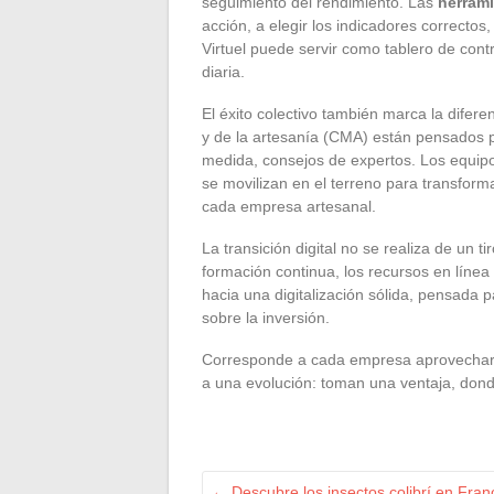
seguimiento del rendimiento. Las
herrami
acción, a elegir los indicadores correctos
Virtuel puede servir como tablero de contr
diaria.
El éxito colectivo también marca la difere
y de la artesanía (CMA) están pensados p
medida, consejos de expertos. Los equi
se movilizan en el terreno para transforma
cada empresa artesanal.
La transición digital no se realiza de un t
formación continua, los recursos en lín
hacia una digitalización sólida, pensada 
sobre la inversión.
Corresponde a cada empresa aprovechar el
a una evolución: toman una ventaja, donde
←
Descubre los insectos colibrí en Fran