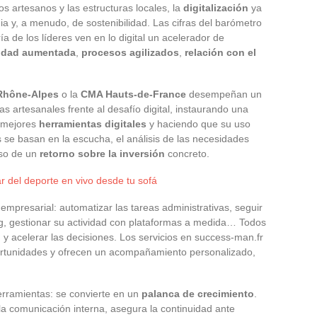
s artesanos y las estructuras locales, la
digitalización
ya
ia y, a menudo, de sostenibilidad. Las cifras del barómetro
a de los líderes ven en lo digital un acelerador de
lidad aumentada
,
procesos agilizados
,
relación con el
Rhône-Alpes
o la
CMA Hauts-de-France
desempeñan un
 artesanales frente al desafío digital, instaurando una
s mejores
herramientas digitales
y haciendo que su uso
s se basan en la escucha, el análisis de las necesidades
iso de un
retorno sobre la inversión
concreto.
r del deporte en vivo desde tu sofá
 empresarial: automatizar las tareas administrativas, seguir
g, gestionar su actividad con plataformas a medida… Todos
 y acelerar las decisiones. Los servicios en success-man.fr
ortunidades y ofrecen un acompañamiento personalizado,
herramientas: se convierte en un
palanca de crecimiento
.
e la comunicación interna, asegura la continuidad ante