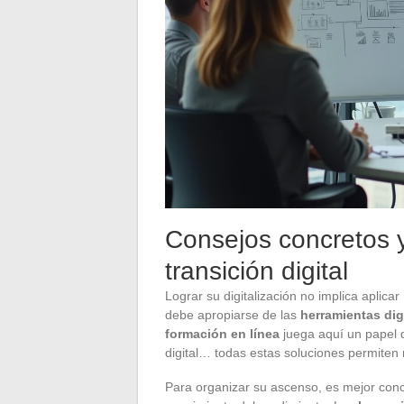
Consejos concretos y
transición digital
Lograr su digitalización no implica aplic
debe apropiarse de las
herramientas dig
formación en línea
juega aquí un papel 
digital… todas estas soluciones permiten m
Para organizar su ascenso, es mejor conc