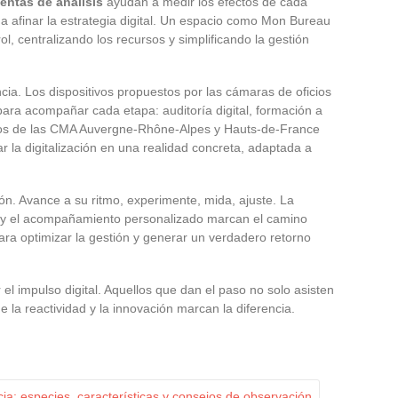
entas de análisis
ayudan a medir los efectos de cada
, a afinar la estrategia digital. Un espacio como Mon Bureau
ol, centralizando los recursos y simplificando la gestión
ncia. Los dispositivos propuestos por las cámaras de oficios
ara acompañar cada etapa: auditoría digital, formación a
pos de las CMA Auvergne-Rhône-Alpes y Hauts-de-France
r la digitalización en una realidad concreta, adaptada a
irón. Avance a su ritmo, experimente, mida, ajuste. La
ea y el acompañamiento personalizado marcan el camino
para optimizar la gestión y generar un verdadero retorno
 impulso digital. Aquellos que dan el paso no solo asisten
 la reactividad y la innovación marcan la diferencia.
cia: especies, características y consejos de observación