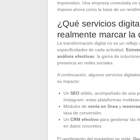
imprevistos. Una empresa conectada no sufr
impone ahora como la base de un rendimi
¿Qué servicios digit
realmente marcar la 
La transformación digital no es un reflej
especificidades de cada actividad.
Estrat
análisis efectivas
: la gama de solucione
presencia en redes sociales.
A continuación, algunos servicios digitales
su impacto:
Un
SEO
sólido, acompañado de una pre
Instagram: estas plataformas moldean 
Módulos de
venta en línea
y
reserva
tasa de conversión.
Un
CRM efectivo
para gestionar las in
en datos concretos.
El rendimiento del marketing se mide:
Goo