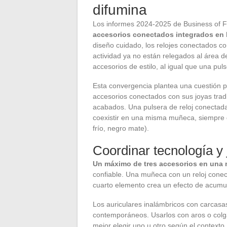
difumina
Los informes 2024-2025 de Business of F
accesorios conectados integrados en 
diseño cuidado, los relojes conectados co
actividad ya no están relegados al área 
accesorios de estilo, al igual que una puls
Esta convergencia plantea una cuestión p
accesorios conectados con sus joyas trad
acabados. Una pulsera de reloj conectada 
coexistir en una misma muñeca, siempre 
frío, negro mate).
Coordinar tecnología y 
Un máximo de tres accesorios en una 
confiable. Una muñeca con un reloj conecta
cuarto elemento crea un efecto de acumul
Los auriculares inalámbricos con carcasa
contemporáneos. Usarlos con aros o colga
mejor elegir uno u otro según el contexto.