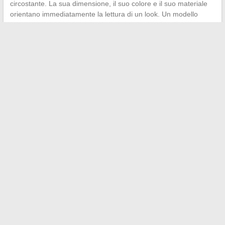
circostante. La sua dimensione, il suo colore e il suo materiale
orientano immediatamente la lettura di un look. Un modello
strutturato in tonalità neutra eleva un outfit casual, mentre una
borsa morbida in tela rilassa un look più elegante.
La scelta degli accessori moda in questa stagione si riassume
meno nel seguire un elenco di pezzi di tendenza che
nell’applicare alcuni principi stabili:
coerenza delle finiture,
sobrietà dei loghi, attenzione ai materiali
. Tre o quattro pezzi
ben calibrati trasformano un guardaroba esistente senza
necessitare di un rinnovamento completo.
←
Si può davvero registrare il proprio indirizzo presso un
amico? Cosa dice la legge
Perché scegliere griglie in legno per proteggere e
ombreggiare le vostre serre e verande?
→