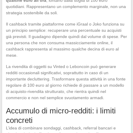
qualche euro all’ora
, lontano dalla soglia di 100 euro
quotidiani. Rappresentano un complemento marginale, non una
strategia sostenibile da soli.
Il cashback tramite piattaforme come iGraal o Joko funziona su
un principio semplice: recuperare una percentuale su acquisti
già previsti. Il guadagno dipende quindi dal volume di spese. Per
una persona che non consuma massicciamente online, il
cashback rappresenta al massimo qualche decina di euro al
mese.
La rivendita di oggetti su Vinted o Leboncoin può generare
redditi occasionali significativi, soprattutto in caso di un
importante decluttering. Trasformare questa attività in una fonte
regolare di 100 euro al giorno richiede di passare a un modello
di acquisto-rivendita strutturato, che rientra quindi nel
commercio e non nel semplice svuotamento armadi.
Accumulo di micro-redditi: i limiti
concreti
L’idea di combinare sondaggi, cashback, referral bancari e