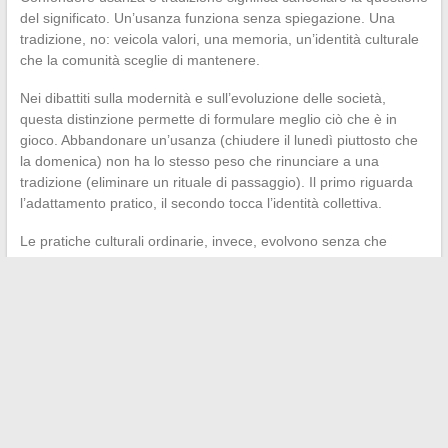
del significato. Un’usanza funziona senza spiegazione. Una
tradizione, no: veicola valori, una memoria, un’identità culturale
che la comunità sceglie di mantenere.
Nei dibattiti sulla modernità e sull’evoluzione delle società,
questa distinzione permette di formulare meglio ciò che è in
gioco. Abbandonare un’usanza (chiudere il lunedì piuttosto che
la domenica) non ha lo stesso peso che rinunciare a una
tradizione (eliminare un rituale di passaggio). Il primo riguarda
l’adattamento pratico, il secondo tocca l’identità collettiva.
Le pratiche culturali ordinarie, invece, evolvono senza che
nessuno se ne preoccupi. Nessuno rimpiange le abitudini
televisive di vent’anni fa. Questa indifferenza conferma il loro
status: non coinvolgono né la memoria né il legame tra
generazioni.
La prossima volta che un gesto collettivo attira l’attenzione, la
domanda utile non è “è antico?” ma “qualcuno ha scelto di
trasmetterlo, e con quale racconto?”. La risposta traccia il
confine tra ciò che riguarda l’abitudine, l’usanza o la tradizione.