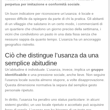
perpetua per imitazione e conformità sociale
.
Un buon indicatore per riconoscere un’usanza: è locale e
spesso difficile da spiegare da parte di chi la pratica. Gli abitanti
di un villaggio che salutano in un certo modo, i commercianti di
un quartiere che chiudono un giorno preciso della settimana, i
vicini che condividono un pasto in una data fissa senza che
nessuno sappia da quanto tempo. L’usanza ha un ancoraggio
geografico ristretto.
Ciò che distingue l’usanza da una
semplice abitudine
Un’abitudine è individuale. L’usanza, invece, implica un
gruppo
identificabile
e una pressione sociale, anche lieve. Non seguire
l’usanza locale suscita almeno stupore, a volte disapprovazione.
Questa dimensione normativa la separa dal semplice gesto
personale ripetuto.
In diritto, l’usanza ha peraltro uno status particolare: in alcuni
sistemi giuridici, un uso locale ripetuto e accettato può acquisire
forza di regola. L’usanza non ha bisogno di un testo per