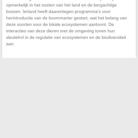
opmerkelijk in het oosten van het land en de bergachtige
bossen. Ierland heeft daarentegen programma’s voor
herintroductie van de boommarter gestart, wat het belang van
deze soorten voor de lokale ecosystemen aantoont. De
interacties van deze dieren met de omgeving tonen hun
sleutelrol in de regulatie van ecosystemen en de biodiversiteit
aan.
←
Waar een Refurbished Telefoon Kopen?
Torrentdownloads in het Spaans: een overzicht van de beste
sites
→
Zoeken