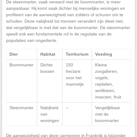
De steenmarter, vaak verward met de boommarter, is meer
aanpasbaar. Hij komt vaak dichter bij menselijke woningen en
profiteert van de aanwezigheid van zolders of schuren om te
schuilen. Deze nabijheid tot mensen verandert zijn dieet niet,
dat vergelijkbaar is met dat van de boommarter. De steenmarter
speelt ook een fundamentele rol in de regulatie van de
populaties van ongedierte.
Dier
Habitat
Territorium
Voeding
Boommarter
Dichte
150
Kleine
bossen
hectare
zoogdieren,
voor het
vogels,
mannetje
reptielen,
amfibieën,
insecten, fruit
Steenmarter
Nabijheid
–
Vergelijkbaar
van
met de
woningen
boommarter
De aanwezigheid van deze carnivoren in Frankrijk is bijzonder