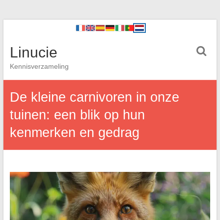
Linucie
Kennisverzameling
De kleine carnivoren in onze
tuinen: een blik op hun
kenmerken en gedrag