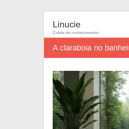
Linucie
Coleta de conhecimentos
A claraboia no banhei