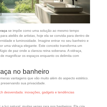
draça
se impõe como uma solução ao mesmo tempo
para ateliês de artistas, hoje ela se convida para dentro de
rnidade e luminosidade. Imagine entrar no seu banheiro e
 por uma vidraça elegante. Este conceito transforma um
gio de paz onde a clareza reina soberana. A vidraça,
de magnificar os espaços enquanto os delimita com
raça no banheiro
úmeras vantagens que vão muito além do aspecto estético.
 preservando sua privacidade.
ech desvendada: inovações, gadgets e tendências
r a luz natural, muitas vezes rara nos banheiros. Ela cria