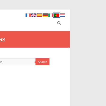
as
Search