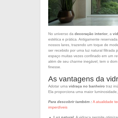
No universo da
decoração interior
, a
vi
estética e prática. Antigamente reservada 
nossos lares, trazendo um toque de mode
ser recebido por uma luz natural filtrada
espaço muitas vezes confinado em um refú
além de seu charme inegável, tem o dom 
finesse.
As vantagens da vid
Adotar uma
vidraça no banheiro
traz in
Ela proporciona uma maior luminosidade,
Para descobrir também :
A atualidade t
imperdíveis
Luz natural
: A vidraça permite otimiza