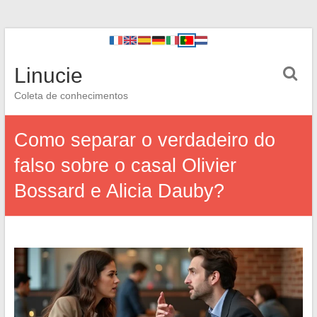
Linucie
Coleta de conhecimentos
Como separar o verdadeiro do
falso sobre o casal Olivier
Bossard e Alicia Dauby?