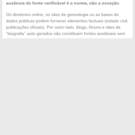
ausência de fonte verificável é a norma, não a exceção
.
Os diretórios online, os sites de genealogia ou as bases de
dados públicas podem fornecer elementos factuais (estado civil,
publicações oficiais). Por outro lado, blogs, fóruns e sites de
“biografia” auto-gerados não constituem fontes aceitáveis sem
cruzamento.
Um leitor atento aceita a incerteza em vez de confiar em uma
informação não verificada.
A ausência de uma resposta clara
é melhor do que uma falsa certeza
construída a partir de
conteúdos reciclados. Se nenhuma fonte oficial, nenhum artigo
de imprensa assinado ou nenhuma declaração pública
confirmar uma informação sobre este casal, a prudência
continua a ser a única postura razoável.
←
A atualidade tech desvendada: inovações, gadgets e
tendências imperdíveis