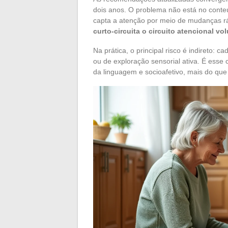
dois anos. O problema não está no conteú
capta a atenção por meio de mudanças r
curto-circuita o circuito atencional v
Na prática, o principal risco é indireto: 
ou de exploração sensorial ativa. É esse
da linguagem e socioafetivo, mais do que 