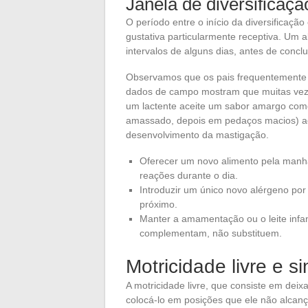
Janela de diversificaç
O período entre o início da diversificação
gustativa particularmente receptiva. Um 
intervalos de alguns dias, antes de concl
Observamos que os pais frequentemente
dados de campo mostram que muitas vez
um lactente aceite um sabor amargo como b
amassado, depois em pedaços macios) ac
desenvolvimento da mastigação.
Oferecer um novo alimento pela manhã
reações durante o dia.
Introduzir um único novo alérgeno por 
próximo.
Manter a amamentação ou o leite infant
complementam, não substituem.
Motricidade livre e s
A motricidade livre, que consiste em dei
colocá-lo em posições que ele não alcan