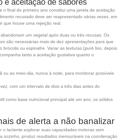
ão e aceitação de sabores
 e o final do primeiro ano constitui uma janela de aceitação
alimento recusado deve ser reapresentado várias vezes, em
uir que houve uma rejeição real.
 abandonam um vegetal após duas ou três recusas. Os
es são necessárias mais de dez apresentações para que
rócolis ou espinafre. Variar as texturas (purê liso, depois
ompanha tanto a aceitação gustativa quanto o
 ou ao meio-dia, nunca à noite, para monitorar possíveis
vez, com um intervalo de dois a três dias antes do
il como base nutricional principal até um ano; os sólidos
inais de alerta a não banalizar
xar o lactente explorar suas capacidades motoras sem
ça sozinho, produz resultados mensuráveis na coordenação