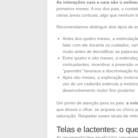
As interações cara a cara são o estím
primeiros meses. A voz dos pais, o conta
várias áreas corticais, algo que nenhum 
Recomendamos distinguir dois tipos de e
Antes dos quatro meses, a estimulação
falar com ele durante os cuidados, va
muito antes de decodificar as palavras
Entre quatro e oito meses, a estimulaç
contrastantes, incentivar a preensão v
“parentês” favorece a discriminação fo
Após oito meses, a exploração motora
vez de um cadeirão estimula a motricid
desenvolvimento motor fino posterior.
Um ponto de atenção para os pais:
a sob
que desvia o olhar, se arqueia ou chora 
saturação. Respeitar esses sinais de reti
Telas e lactentes: o q
As recomendações atualizadas convergem 