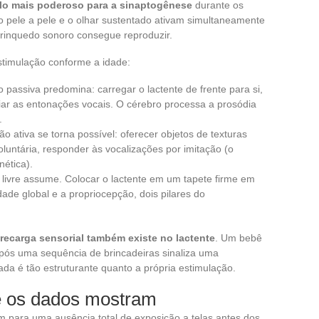
ulo mais poderoso para a sinaptogênese
durante os
to pele a pele e o olhar sustentado ativam simultaneamente
brinquedo sonoro consegue reproduzir.
stimulação conforme a idade:
 passiva predomina: carregar o lactente de frente para si,
riar as entonações vocais. O cérebro processa a prosódia
.
ão ativa se torna possível: oferecer objetos de texturas
oluntária, responder às vocalizações por imitação (o
nética).
 livre assume. Colocar o lactente em um tapete firme em
ade global e a propriocepção, dois pilares do
recarga sensorial também existe no lactente
. Um bebê
após uma sequência de brincadeiras sinaliza uma
rada é tão estruturante quanto a própria estimulação.
ue os dados mostram
para uma ausência total de exposição a telas antes dos