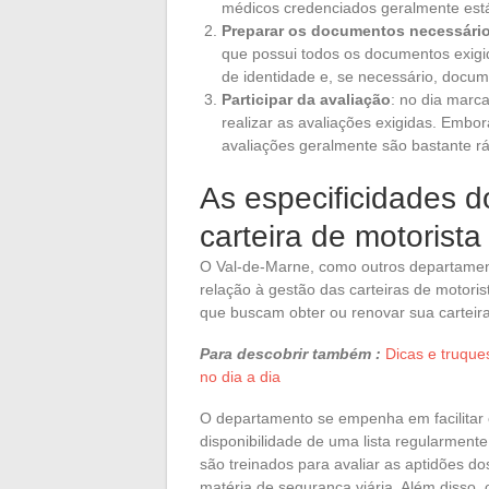
médicos credenciados geralmente está 
Preparar os documentos necessári
que possui todos os documentos exig
de identidade e, se necessário, doc
Participar da avaliação
: no dia marc
realizar as avaliações exigidas. Embo
avaliações geralmente são bastante rá
As especificidades 
carteira de motorista
O Val-de-Marne, como outros departament
relação à gestão das carteiras de motori
que buscam obter ou renovar sua carteira
Para descobrir também :
Dicas e truque
no dia a dia
O departamento se empenha em facilitar
disponibilidade de uma lista regularment
são treinados para avaliar as aptidões d
matéria de segurança viária. Além disso, 