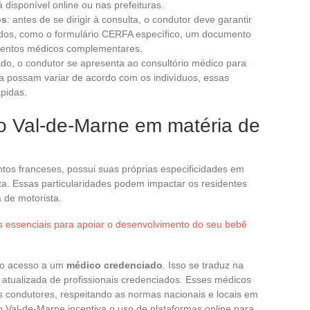
disponível online ou nas prefeituras.
os
: antes de se dirigir à consulta, o condutor deve garantir
idos, como o formulário CERFA específico, um documento
umentos médicos complementares.
ado, o condutor se apresenta ao consultório médico para
ra possam variar de acordo com os indivíduos, essas
pidas.
do Val-de-Marne em matéria de
os franceses, possui suas próprias especificidades em
sta. Essas particularidades podem impactar os residentes
 de motorista.
s essenciais para apoiar o desenvolvimento do seu bebê
 o acesso a um
médico credenciado
. Isso se traduz na
e atualizada de profissionais credenciados. Esses médicos
os condutores, respeitando as normas nacionais e locais em
o Val-de-Marne incentiva o uso de plataformas online para