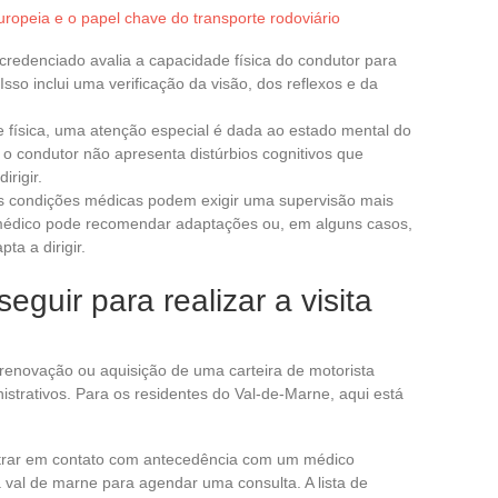
uropeia e o papel chave do transporte rodoviário
 credenciado avalia a capacidade física do condutor para
so inclui uma verificação da visão, dos reflexos e da
e física, uma atenção especial é dada ao estado mental do
 o condutor não apresenta distúrbios cognitivos que
rigir.
s condições médicas podem exigir uma supervisão mais
O médico pode recomendar adaptações ou, em alguns casos,
a a dirigir.
guir para realizar a visita
 renovação ou aquisição de uma carteira de motorista
istrativos. Para os residentes do Val-de-Marne, aqui está
ntrar em contato com antecedência com um médico
a val de marne para agendar uma consulta. A lista de