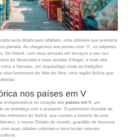
rada seria ditada pelo alfabeto, uma odisséia que prestaria
so planeta. Ao chegarmos aos países com ‘V’, os viajantes
 Do Vietnã, com seus arrozais em terraços e seu rico
tônica da Venezuela e suas quedas d’Angel, a mais alta
a rumo a Vanuatu, um arquipélago onde as tradições
s céus luminosos do Vale da Vina, uma região fictícia que
obertas.
tórica nos países em V
da enriquecedora no coração dos
países em V
, um
do se entrelaça com o presente. O patrimônio mundial da
os milenares do Vietnã, que contam a história de uma
Vaticano, o menor Estado do mundo, guardião de tesouros
 com suas cidades coloniais e seus locais naturais
ultural.