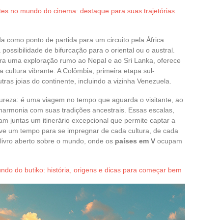
tes no mundo do cinema: destaque para suas trajetórias
a como ponto de partida para um circuito pela África
possibilidade de bifurcação para o oriental ou o austral.
para uma exploração rumo ao Nepal e ao Sri Lanka, oferece
cultura vibrante. A Colômbia, primeira etapa sul-
ras joias do continente, incluindo a vizinha Venezuela.
tureza: é uma viagem no tempo que aguarda o visitante, ao
armonia com suas tradições ancestrais. Essas escalas,
 juntas um itinerário excepcional que permite captar a
ve um tempo para se impregnar de cada cultura, de cada
m livro aberto sobre o mundo, onde os
países em V
ocupam
do do butiko: história, origens e dicas para começar bem