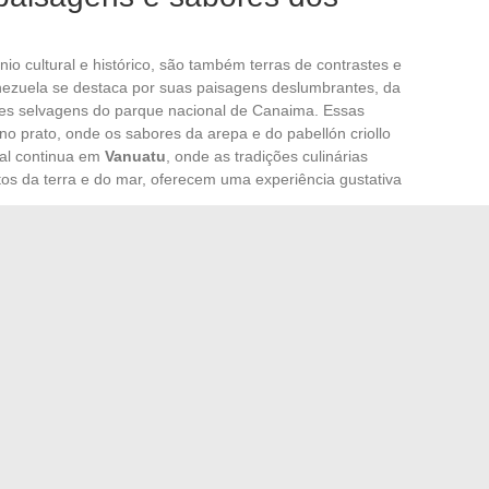
io cultural e histórico, são também terras de contrastes e
enezuela se destaca por suas paisagens deslumbrantes, da
ões selvagens do parque nacional de Canaima. Essas
no prato, onde os sabores da arepa e do pabellón criollo
ial continua em
Vanuatu
, onde as tradições culinárias
tos da terra e do mar, oferecem uma experiência gustativa
cano
surpreende por sua influência desmedida na arte e na
tribuição gastronômica. Embora suas dimensões não
 as influências italianas estão fortemente presentes, com
a sobriedade e a espiritualidade deste lugar único.
co de paisagens: dos arrozais em terraços do norte às
rece panoramas distintos e especialidades culinárias que
carrão saborosa, e o bánh mì, sanduíche influenciado
s eloquentes dessa fusão de sabores. Os
países em V
isual, mas também gustativa, onde cada escala se torna