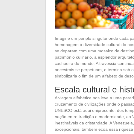
Imagine um périplo singular onde cada pa
homenagem à diversidade cultural do nos
se deparam com uma mosaico de destinos.
patrimônio culinário, à esplendor arquite
cachoeira do mundo. A travessia continu
ancestrais se perpetuam, e termina sob o
simbolizaria o fim de um alfabeto de desc
Escala cultural e his
A viagem alfabética nos leva a uma para
cruzamento de civilizações onde o passa
UNESCO está aqui onipresente: dos templ
nação entre tradição e modernidade, ao 
inestimáveis da cristandade. A Venezuela,
excepcionais, também ecoa essa riqueza c