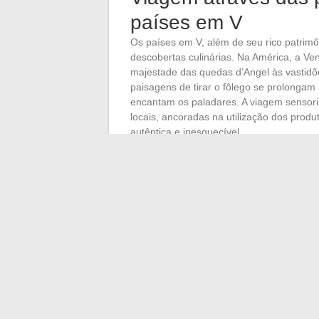
países em V
Os países em V, além de seu rico patrimôn
descobertas culinárias. Na América, a V
majestade das quedas d’Angel às vastid
paisagens de tirar o fôlego se prolongam 
encantam os paladares. A viagem sensor
locais, ancoradas na utilização dos produ
autêntica e inesquecível.
Na Europa, a minúscula enclave do
Vati
cultura, mas menos conhecida é sua con
permitam uma grande variedade de pratos,
pratos simples, mas refinados, refletindo 
Na Ásia, o Vietnã é uma verdadeira mosai
praias imaculadas do sul, cada região ofe
fazem a fama do país. O phở, sopa de ma
pela era colonial francesa, são exemplo
convidam a uma exploração não apenas v
uma descoberta epicurista.