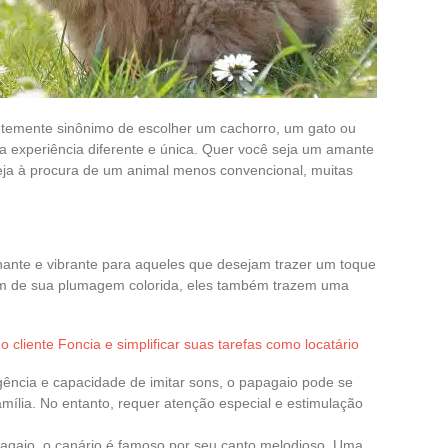
ntemente sinônimo de escolher um cachorro, um gato ou
 experiência diferente e única. Quer você seja um amante
eja à procura de um animal menos convencional, muitas
ante e vibrante para aqueles que desejam trazer um toque
lém de sua plumagem colorida, eles também trazem uma
cliente Foncia e simplificar suas tarefas como locatário
igência e capacidade de imitar sons, o papagaio pode se
amília. No entanto, requer atenção especial e estimulação
agaio, o canário é famoso por seu canto melodioso. Uma