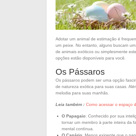
Adotar um animal de estimação é freque
um peixe. No entanto, alguns buscam uma
de animais exóticos ou simplesmente est
opções estão disponíveis para você.
Os Pássaros
Os pássaros podem ser uma opção fascin
de natureza exótica para suas casas. A
melodia para suas manhãs.
Leia também :
Como acessar o espaço do 
O Papagaio
: Conhecido por sua intel
tornar um membro à parte inteira da f
mental contínua.
O Canário
: Menos exigente que o pap