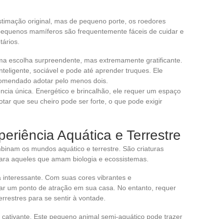
timação original, mas de pequeno porte, os roedores
equenos mamíferos são frequentemente fáceis de cuidar e
tários.
ma escolha surpreendente, mas extremamente gratificante.
inteligente, sociável e pode até aprender truques. Ele
comendado adotar pelo menos dois.
ia única. Energético e brincalhão, ele requer um espaço
otar que seu cheiro pode ser forte, o que pode exigir
eriência Aquática e Terrestre
mbinam os mundos aquático e terrestre. São criaturas
para aqueles que amam biologia e ecossistemas.
 interessante. Com suas cores vibrantes e
ar um ponto de atração em sua casa. No entanto, requer
rrestres para se sentir à vontade.
o cativante. Este pequeno animal semi-aquático pode trazer