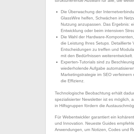
strukturierende Auswahl für alle, die weit
Die Überwachung der Internetverbindu
GlassWire helfen, Schwächen im Netzw
Nutzung anzupassen. Das Ergebnis: ein
Entwicklung oder beim intensiven Stre
Die Wahl der Hardware-Komponenten, se
die Leistung Ihres Setups. Detaillierte
Entscheidungen zu treffen und Modulari
mit den Bedürfnissen weiterentwickelt.
Experten-Tutorials sind zu Beschleun
wiederholende Aufgabe automatisieren,
Marketingstrategie im SEO verfeinern 
die Effizienz.
Technologische Beobachtung erhält dadur
spezialisierter Newsletter ist es möglich
in Hilfsgruppen fördern die Austauschmögl
Für Webentwickler garantiert ein kohärent
und Innovation. Neueste Guides empfehle
Anwendungen, um Notizen, Codes und Re