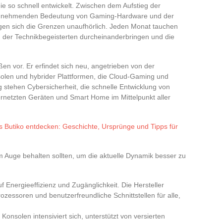
e so schnell entwickelt. Zwischen dem Aufstieg der
er zunehmenden Bedeutung von Gaming-Hardware und der
en sich die Grenzen unaufhörlich. Jeden Monat tauchen
 der Technikbegeisterten durcheinanderbringen und die
ßen vor. Er erfindet sich neu, angetrieben von der
solen und hybrider Plattformen, die Cloud-Gaming und
g stehen Cybersicherheit, die schnelle Entwicklung von
netzten Geräten und Smart Home im Mittelpunkt aller
s Butiko entdecken: Geschichte, Ursprünge und Tipps für
 im Auge behalten sollten, um die aktuelle Dynamik besser zu
f Energieeffizienz und Zugänglichkeit. Die Hersteller
zessoren und benutzerfreundliche Schnittstellen für alle,
onsolen intensiviert sich, unterstützt von versierten