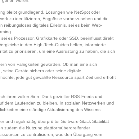
er gehen wollen:
ng bleibt grundlegend. Lösungen wie NetSpot oder
erk zu identifizieren, Engpässe vorherzusehen und die
 reibungsloses digitales Erlebnis, sei es beim Web-
aming.
i es Prozessor, Grafikkarte oder SSD, beeinflusst direkt
 Vergleiche in den High-Tech-Guides helfen, informierte
tät zu priorisieren, um eine Ausrüstung zu haben, die sich
igern von Fähigkeiten geworden. Ob man eine sich
 seine Geräte sichern oder seine digitale
möchte, jede gut gewählte Ressource spart Zeit und erhöht
ch ihren vollen Sinn. Dank gezielter RSS-Feeds und
, auf dem Laufenden zu bleiben. In sozialen Netzwerken und
ichkeiten eine ständige Aktualisierung des Wissens.
er und regelmäßig überprüfter Software-Stack Stabilität
n zudem die Nutzung plattformübergreifender
ssourcen zu zentralisieren, was den Übergang vom