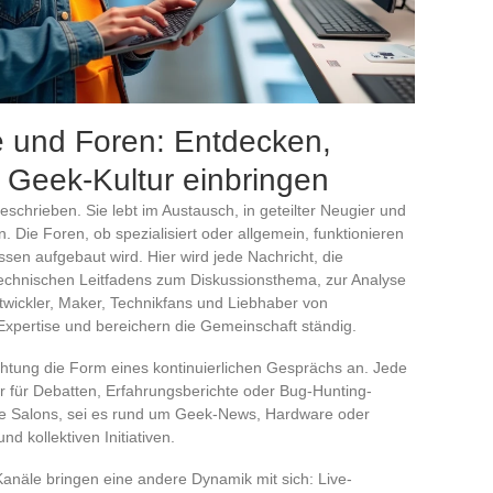
 und Foren: Entdecken,
e Geek-Kultur einbringen
schrieben. Sie lebt im Austausch, in geteilter Neugier und
 Die Foren, ob spezialisiert oder allgemein, funktionieren
sen aufgebaut wird. Hier wird jede Nachricht, die
 technischen Leitfadens zum Diskussionsthema, zur Analyse
wickler, Maker, Technikfans und Liebhaber von
Expertise und bereichern die Gemeinschaft ständig.
htung die Form eines kontinuierlichen Gesprächs an. Jede
ser für Debatten, Erfahrungsberichte oder Bug-Hunting-
che Salons, sei es rund um Geek-News, Hardware oder
d kollektiven Initiativen.
näle bringen eine andere Dynamik mit sich: Live-