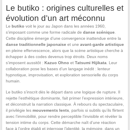
Le butiko : origines culturelles et
évolution d’un art méconnu
Le
butiko
voit le jour au Japon dans les années 1960,
s’imposant comme une forme radicale de
danse scénique
.
Cette discipline émerge d’une convergence inattendue entre la
danse traditionnelle japonaise
et une
avant-garde artistique
en pleine effervescence, alors que la scène artistique cherche à
échapper à des codes devenus trop étroits. Deux noms
s’imposent aussitôt :
Kazuo Ohno
et
Tatsumi Hijikata
. Leur
collaboration pose les bases d’un langage inédit : lenteur
hypnotique, improvisation, et exploration sensorielle du corps
humain.
Le butiko s’inscrit dès le départ dans une logique de rupture. Il
rejette l’esthétique dominante, fait primer l’expression intérieure,
et déconstruit la narration classique. À rebours du spectaculaire,
il privilégie les
mouvements lents
, parfois si subtils qu’ils flirtent
avec l’immobilité, pour rendre perceptible l’invisible et révéler la
tension intime du corps. Cette démarche naît d’une réaction
face à l’ordre établi et interroge l’identité, la mémoire, dans un