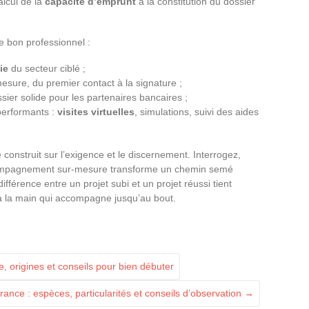
alcul de la
capacité d’emprunt
à la constitution du dossier
le bon professionnel :
ie
du secteur ciblé ;
re, du premier contact à la signature ;
ssier solide pour les partenaires bancaires ;
performants :
visites virtuelles
, simulations, suivi des aides
 construit sur l’exigence et le discernement. Interrogez,
compagnement sur-mesure transforme un chemin semé
différence entre un projet subi et un projet réussi tient
 à la main qui accompagne jusqu’au bout.
e, origines et conseils pour bien débuter
rance : espèces, particularités et conseils d’observation
→