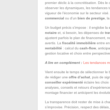
premier déclic à la concrétisation. Dès le d
observer les dynamiques, les tendances tar
vigueur de l’économie sur le secteur visé.
commercial
ou d’un
bien de prestige
, l
Un budget précis s’impose : il englobe la
notaire
et, si besoin, les dépenses de
tr
ajustent parfois le plan de financement, 
avertis. La
fiscalité immobilière
entre en
rentabilité
: calcul du
cash-flow
, anticip
gestion locative et choix entre perspectiv
A lire en complément :
Les tendances ma
Vient ensuite le temps de sélectionner le 
de rédiger une
offre d’achat
, puis de sig
conseiller expérimenté
éclaire les choix
analyses, conseils et retours d’expérience
montage financier et anticipent les évolut
La transparence doit rester de mise à cha
s’improvise. Précision, respect des délai