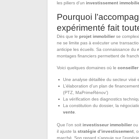
les piliers d’un
investissement immobili
Pourquoi l’accompag
expérimenté fait tout
Dès que le
projet immobilier
se complexif
ne se limite pas à exécuter une transaction
anticipe les écueils. Sa connaissance du
montages financiers permettent de franchi
Voici quelques domaines où le
conseiller
Une analyse détaillée du secteur visé 
L’élaboration d’un plan de financemen
(PTZ, MaPrimeRénov’)
La vérification des diagnostics techniqu
La constitution du dossier, la négociatio
vente
.
Que l’on soit
investisseur immobilier
ou 
il ajuste la
stratégie d’investissement
, 
marché. Son regard s’appuie sur l’expérie