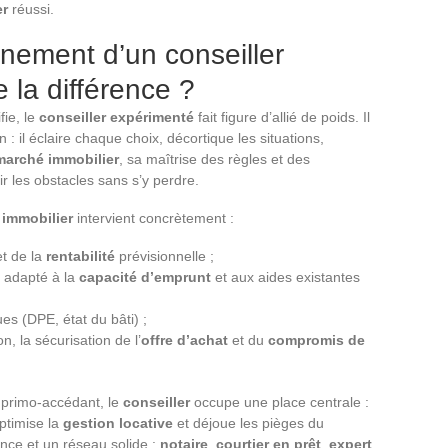
er
réussi.
nement d’un conseiller
e la différence ?
ie, le
conseiller expérimenté
fait figure d’allié de poids. Il
 : il éclaire chaque choix, décortique les situations,
marché immobilier
, sa maîtrise des règles et des
r les obstacles sans s’y perdre.
 immobilier
intervient concrètement :
et de la
rentabilité
prévisionnelle ;
t adapté à la
capacité d’emprunt
et aux aides existantes
es (DPE, état du bâti) ;
n, la sécurisation de l’
offre d’achat
et du
compromis de
primo-accédant, le
conseiller
occupe une place centrale :
optimise la
gestion locative
et déjoue les pièges du
nce et un réseau solide :
notaire
,
courtier en prêt
,
expert