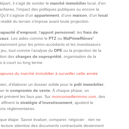
épart, il s’agit de sonder le
marché immobilier
local, d’en
ifaires, l’impact des politiques publiques ou encore la
 Qu’il s’agisse d’un
appartement
, d’une
maison
, d’un
local
a réalité du terrain s’impose avant toute projection.
capacité d’emprunt
, l’
apport personnel
, les
frais de
avaux
. Les aides comme le
PTZ
ou
MaPrimeRénov’
notamment pour les primo-accédants et les investisseurs
 jeu, tout comme l’analyse du
DPE
ou la projection de la
ation des
charges de copropriété
, organisation de la
es à court ou long terme.
jeures du marché immobilier à surveiller cette année
bien, d’élaborer un dossier solide pour le
prêt immobilier
,
ner le
compromis de vente
. À chaque phase, un
 et prévient les faux pas. Sur
monconseillerimmo.com
, des
 affinent la
stratégie d’investissement
, ajustent le
ions réglementaires.
que étape. Savoir évaluer, comparer, négocier : rien ne
s, lecture attentive des documents contractuels deviennent