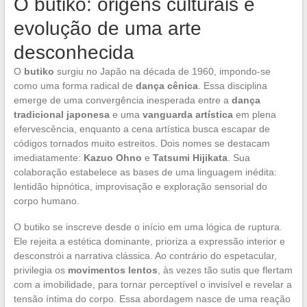
O butiko: origens culturais e
evolução de uma arte
desconhecida
O
butiko
surgiu no Japão na década de 1960, impondo-se
como uma forma radical de
dança cênica
. Essa disciplina
emerge de uma convergência inesperada entre a
dança
tradicional japonesa
e uma
vanguarda artística
em plena
efervescência, enquanto a cena artística busca escapar de
códigos tornados muito estreitos. Dois nomes se destacam
imediatamente:
Kazuo Ohno
e
Tatsumi Hijikata
. Sua
colaboração estabelece as bases de uma linguagem inédita:
lentidão hipnótica, improvisação e exploração sensorial do
corpo humano.
O butiko se inscreve desde o início em uma lógica de ruptura.
Ele rejeita a estética dominante, prioriza a expressão interior e
desconstrói a narrativa clássica. Ao contrário do espetacular,
privilegia os
movimentos lentos
, às vezes tão sutis que flertam
com a imobilidade, para tornar perceptível o invisível e revelar a
tensão íntima do corpo. Essa abordagem nasce de uma reação