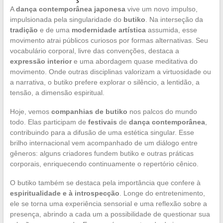
A
dança contemporânea japonesa
vive um novo impulso,
impulsionada pela singularidade do
butiko
. Na interseção da
tradição
e de uma
modernidade artística
assumida, esse
movimento atrai públicos curiosos por formas alternativas. Seu
vocabulário corporal, livre das convenções, destaca a
expressão interior
e uma abordagem quase meditativa do
movimento. Onde outras disciplinas valorizam a virtuosidade ou
a narrativa, o butiko prefere explorar o silêncio, a lentidão, a
tensão, a dimensão espiritual.
Hoje, vemos
companhias de butiko
nos palcos do mundo
todo. Elas participam de
festivais
de
dança contemporânea
,
contribuindo para a difusão de uma estética singular. Esse
brilho internacional vem acompanhado de um diálogo entre
gêneros: alguns criadores fundem butiko e outras práticas
corporais, enriquecendo continuamente o repertório cênico.
O butiko também se destaca pela importância que confere à
espiritualidade e à introspecção
. Longe do entretenimento,
ele se torna uma experiência sensorial e uma reflexão sobre a
presença, abrindo a cada um a possibilidade de questionar sua