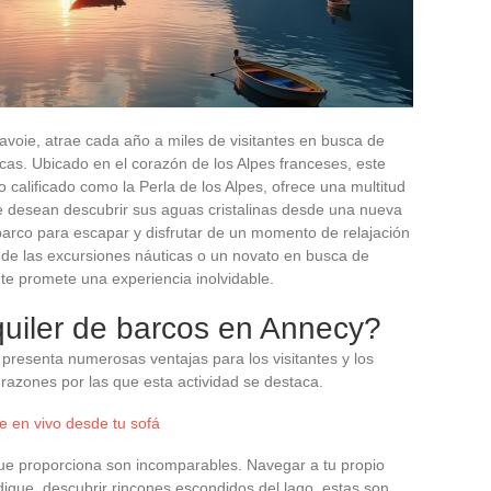
avoie, atrae cada año a miles de visitantes en busca de
cas. Ubicado en el corazón de los Alpes franceses, este
calificado como la Perla de los Alpes, ofrece una multitud
e desean descubrir sus aguas cristalinas desde una nueva
barco para escapar y disfrutar de un momento de relajación
 de las excursiones náuticas o un novato en busca de
 te promete una experiencia inolvidable.
lquiler de barcos en Annecy?
 presenta numerosas ventajas para los visitantes y los
 razones por las que esta actividad se destaca.
e en vivo desde tu sofá
 que proporciona son incomparables. Navegar a tu propio
ndique, descubrir rincones escondidos del lago, estas son