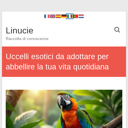
Linucie
Raccolta di conoscenze
Uccelli esotici da adottare per
abbellire la tua vita quotidiana