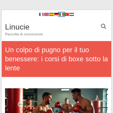
Linucie
Raccolta di conoscenze
Un colpo di pugno per il tuo
benessere: i corsi di boxe sotto la
lente