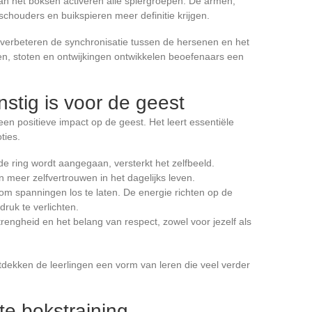
n het boksen activeren alle spiergroepen. De armen,
schouders en buikspieren meer definitie krijgen.
verbeteren de synchronisatie tussen de hersenen en het
n, stoten en ontwijkingen ontwikkelen beoefenaars een
nstig is voor de geest
en positieve impact op de geest. Het leert essentiële
ties.
 de ring wordt aangegaan, versterkt het zelfbeeld.
in meer zelfvertrouwen in het dagelijks leven.
om spanningen los te laten. De energie richten op de
ruk te verlichten.
trengheid en het belang van respect, zowel voor jezelf als
ntdekken de leerlingen een vorm van leren die veel verder
te bokstraining