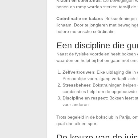
Kracht en spiertonus
: De bewegingen va
benen en romp worden sterker, terwijl de 
Coördinatie en balans
: Boksoefeningen 
lichaam. Door te jongleren met beweginge
betere motorische coördinatie.
Een discipline die gu
Naast de fysieke voordelen heeft boksen e
waarden en helpt bij het omgaan met emo
Zelfvertrouwen
: Elke uitdaging die in
Persoonlijke vooruitgang vertaalt zich 
Stressbeheer
: Bokstrainingen helpen 
combinaties helpt om de opgebouwde d
Discipline en respect
: Boksen leert s
voor anderen.
Trots begeleid in de boksclub in Parijs, o
gaat dan alleen sport.
De keuze van de juis