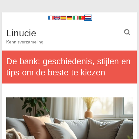
Linucie
Kennisverzameling
De bank: geschiedenis, stijlen en
tips om de beste te kiezen