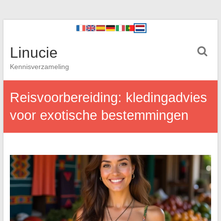
Linucie
Kennisverzameling
Reisvoorbereiding: kledingadvies
voor exotische bestemmingen