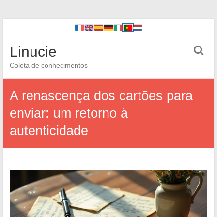
Linucie
Coleta de conhecimentos
A renascença dos cartões para
enviar: um retorno à
autenticidade