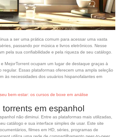
tinua a ser uma prática comum para acessar uma vasta
éries, passando por música e livros eletrônicos. Nesse
m pela sua confiabilidade e pela riqueza de seu catálogo.
ent e MejorTorrent ocupam um lugar de destaque graças à
ão regular. Essas plataformas oferecem uma ampla seleção
im às necessidades dos usuários hispanofalantes em
seu bem-estar: os cursos de boxe em análise
 torrents em espanhol
spanhol não diminui. Entre as plataformas mais utilizadas,
eu catálogo e sua interface simples de usar. Este site
ocumentários, filmes em HD, séries, programas de
orrent utiliza uma rede de compartilhamento peer-to-peer,