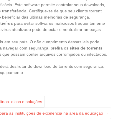
icácia. Este software permite controlar seus downloads,
 transferência. Certifique-se de que seu cliente torrent
e beneficiar das últimas melhorias de segurança.
tivírus
para evitar softwares maliciosos frequentemente
tivírus atualizado pode detectar e neutralizar ameaças
is
em seu país. O não cumprimento dessas leis pode
ara navegar com segurança, prefira os
sites de torrents
s que possam conter arquivos corrompidos ou infectados.
erá desfrutar do download de torrents com segurança,
 equipamento.
inos: dicas e soluções
ara as instituições de excelência na área da educação
→