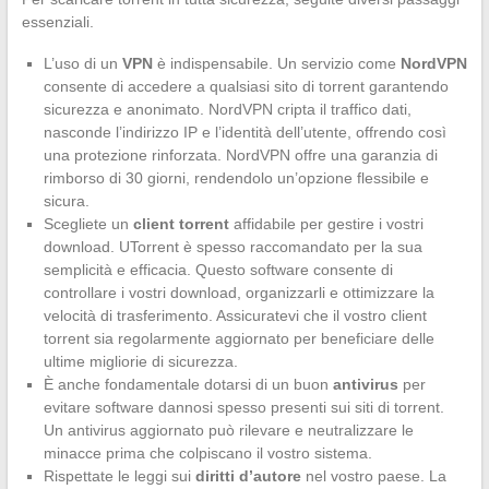
essenziali.
L’uso di un
VPN
è indispensabile. Un servizio come
NordVPN
consente di accedere a qualsiasi sito di torrent garantendo
sicurezza e anonimato. NordVPN cripta il traffico dati,
nasconde l’indirizzo IP e l’identità dell’utente, offrendo così
una protezione rinforzata. NordVPN offre una garanzia di
rimborso di 30 giorni, rendendolo un’opzione flessibile e
sicura.
Scegliete un
client torrent
affidabile per gestire i vostri
download. UTorrent è spesso raccomandato per la sua
semplicità e efficacia. Questo software consente di
controllare i vostri download, organizzarli e ottimizzare la
velocità di trasferimento. Assicuratevi che il vostro client
torrent sia regolarmente aggiornato per beneficiare delle
ultime migliorie di sicurezza.
È anche fondamentale dotarsi di un buon
antivirus
per
evitare software dannosi spesso presenti sui siti di torrent.
Un antivirus aggiornato può rilevare e neutralizzare le
minacce prima che colpiscano il vostro sistema.
Rispettate le leggi sui
diritti d’autore
nel vostro paese. La