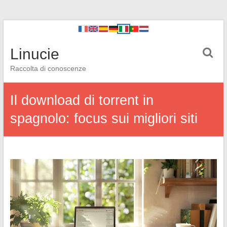
Linucie
Raccolta di conoscenze
Il download di torrent in
spagnolo: focus sui migliori siti