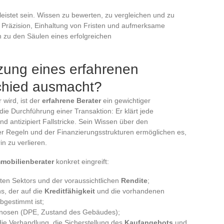
istet sein. Wissen zu bewerten, zu vergleichen und zu
t. Präzision, Einhaltung von Fristen und aufmerksame
 zu den Säulen eines erfolgreichen
zung eines erfahrenen
chied ausmacht?
wird, ist der
erfahrene Berater
ein gewichtiger
die Durchführung einer Transaktion: Er klärt jede
nd antizipiert Fallstricke. Sein Wissen über den
er Regeln und der Finanzierungsstrukturen ermöglichen es,
n zu verlieren.
mobilienberater
konkret eingreift:
bten Sektors und der voraussichtlichen
Rendite
;
s, der auf die
Kreditfähigkeit
und die vorhandenen
gestimmt ist;
gnosen (DPE, Zustand des Gebäudes);
ie Verhandlung, die Sicherstellung des
Kaufangebots
und