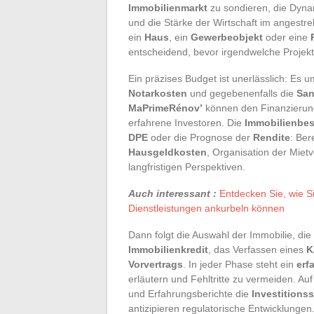
Immobilienmarkt
zu sondieren, die Dynam
und die Stärke der Wirtschaft im angestr
ein
Haus
, ein
Gewerbeobjekt
oder eine
entscheidend, bevor irgendwelche Proje
Ein präzises Budget ist unerlässlich: Es u
Notarkosten
und gegebenenfalls die
San
MaPrimeRénov’
können den Finanzierung
erfahrene Investoren. Die
Immobilienbe
DPE
oder die Prognose der
Rendite
: Be
Hausgeldkosten
, Organisation der Miet
langfristigen Perspektiven.
Auch interessant :
Entdecken Sie, wie S
Dienstleistungen ankurbeln können
Dann folgt die Auswahl der Immobilie, die 
Immobilienkredit
, das Verfassen eines
K
Vorvertrags
. In jeder Phase steht ein
erf
erläutern und Fehltritte zu vermeiden. A
und Erfahrungsberichte die
Investitionss
antizipieren regulatorische Entwicklungen