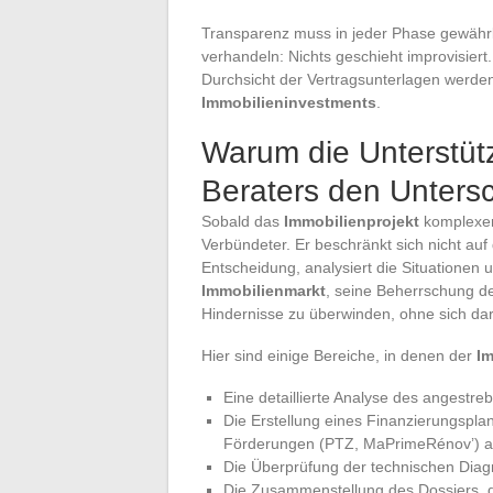
Transparenz muss in jeder Phase gewährle
verhandeln: Nichts geschieht improvisier
Durchsicht der Vertragsunterlagen werden
Immobilieninvestments
.
Warum die Unterstüt
Beraters den Unters
Sobald das
Immobilienprojekt
komplexer 
Verbündeter. Er beschränkt sich nicht auf 
Entscheidung, analysiert die Situationen u
Immobilienmarkt
, seine Beherrschung d
Hindernisse zu überwinden, ohne sich dari
Hier sind einige Bereiche, in denen der
Im
Eine detaillierte Analyse des angestre
Die Erstellung eines Finanzierungsplan
Förderungen (PTZ, MaPrimeRénov’) ab
Die Überprüfung der technischen Dia
Die Zusammenstellung des Dossiers, d