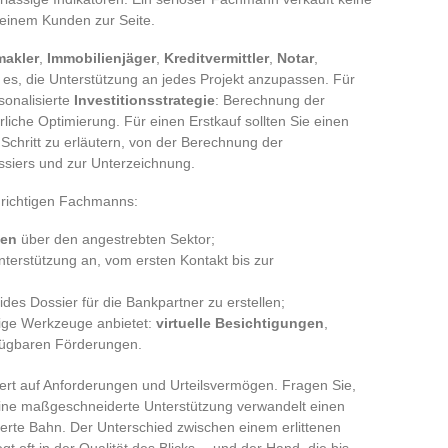
 seinem Kunden zur Seite.
makler
,
Immobilienjäger
,
Kreditvermittler
,
Notar
,
 es, die Unterstützung an jedes Projekt anzupassen. Für
sonalisierte
Investitionsstrategie
: Berechnung der
rliche Optimierung. Für einen Erstkauf sollten Sie einen
 Schritt zu erläutern, von der Berechnung der
ssiers und zur Unterzeichnung.
s richtigen Fachmanns:
sen
über den angestrebten Sektor;
terstützung an, vom ersten Kontakt bis zur
ides Dossier für die Bankpartner zu erstellen;
ähige Werkzeuge anbietet:
virtuelle Besichtigungen
,
fügbaren Förderungen.
ert auf Anforderungen und Urteilsvermögen. Fragen Sie,
 Eine maßgeschneiderte Unterstützung verwandelt einen
lierte Bahn. Der Unterschied zwischen einem erlittenen
egt oft in der Qualität des Blicks… und der Hand, die bis