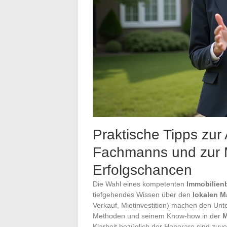
Praktische Tipps zur
Fachmanns und zur M
Erfolgschancen
Die Wahl eines kompetenten
Immobilien
tiefgehendes Wissen über den
lokalen M
Verkauf, Mietinvestition) machen den Unt
Methoden und seinem Know-how in der
M
Klarheit bezüglich der Honorare sind zuve