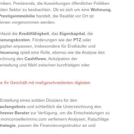
iken, Preistrends, die Auswirkungen öffentlicher Politiken
ebten Sektor zu beobachten. Ob es sich um eine
Wohnung
,
Prestigeimmobilie
handelt, die Realität vor Ort ist
ktionen vorgenommen werden.
mfasst die
Kreditfähigkeit
, das
Eigenkapital
, die
ierungskosten
. Förderungen wie der
PTZ
oder
splan anpassen, insbesondere für Erstkäufer und
steuerung
spielt eine Rolle, ebenso wie die Analyse des
rechnung des
Cashflows
, Antizipation der
verwaltung und Wahl zwischen kurzfristigen oder
ie Ihr Geschäft mit maßgeschneiderten digitalen
Erstellung eines soliden Dossiers für den
aufangebots
und schließlich die Unterzeichnung des
ahrener Berater
zur Verfügung, um die Entscheidungen zu
uf monconseillerimmo.com verfeinern Analysen, Ratschläge
trategie
, passen die Finanzierungsstruktur an und
.