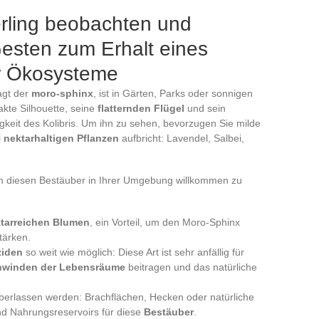
erling beobachten und
Gesten zum Erhalt eines
r Ökosysteme
agt der
moro-sphinx
, ist in Gärten, Parks oder sonnigen
kte Silhouette, seine
flatternden Flügel
und sein
gkeit des Kolibris. Um ihn zu sehen, bevorzugen Sie milde
i
nektarhaltigen Pflanzen
aufbricht: Lavendel, Salbei,
m diesen Bestäuber in Ihrer Umgebung willkommen zu
tarreichen Blumen
, ein Vorteil, um den Moro-Sphinx
tärken.
ziden
so weit wie möglich: Diese Art ist sehr anfällig für
hwinden der Lebensräume
beitragen und das natürliche
überlassen werden: Brachflächen, Hecken oder natürliche
nd Nahrungsreservoirs für diese
Bestäuber
.