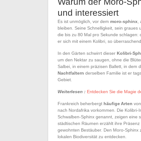
Warum der Moro-Sphin
und interessiert
Es ist unmöglich, vor dem
moro-sphinx
,
bleiben. Seine Schnelligkeit, sein graues
die bis zu 80 Mal pro Sekunde schlagen: 
er sich mit einem Kolibri, so überraschend
In den Gärten schwirrt dieser
Kolibri-Sph
um den Nektar zu saugen, ohne die Blütenb
Salbei, in einem präzisen Ballett, in dem
Nachtfaltern
derselben Familie ist er tag
Gebiet.
Weiterlesen :
Entdecken Sie die Magie d
Frankreich beherbergt
häufige Arten
von 
nach Nordafrika vorkommen. Die Kolibri-I
Schwalben-Sphinx genannt, zeigen eine se
städtischen Räumen erzählt ihre Präsenz
gewohnten Bestäuber. Den Moro-Sphinx zu
lokalen Biodiversität zu entdecken.