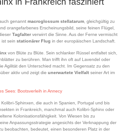
x in Frankreich fasziniert
 auch genannt
macroglossum stellatarum
, gleichgültig zu
 und orangefarbenes Erscheinungsbild, seine feinen Flügel,
dieser
Tagfalter
verwirrt die Sinne. Aus der Ferne vermischt
 ist sein
stationärer Flug
in der europäischen Landschaft.
inx
von Blüte zu Blüte. Sein schlanker Rüssel entfaltet sich,
lätter zu berühren. Man trifft ihn oft auf Lavendel oder
 die Agilität den Unterschied macht. Im Gegensatz zu den
süber aktiv und zeigt die
unerwartete Vielfalt
seiner Art im
es Sees: Bootsverleih in Annecy
Kolibri-Sphinxen, die auch in Spanien, Portugal und bis
nsekten in Frankreich, manchmal auch Kolibri-Sphinx oder
ltene Kolonisationsfähigkeit. Von Wiesen bis zu
 eine Anpassungsstrategie angesichts der Verknappung der
 beobachten, bedeutet, einen besonderen Platz in der