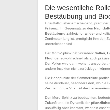
Die wesentliche Roll
Bestäubung und Biodi
Unauffällig, aber entscheidend, prägt der
Präsenz. Im Gegensatz zu den
Nachtfalt
Bestäubung
zahlreicher
wilder
und kulti
Zentimeter lang ist, ermöglicht ihm den
unerreichbar sind.
Der Moro-Sphinx hat Vorlieben:
Salbei
,
L
Flug
, der sowohl schnell als auch präzis
Der Pollen wird dann weiter transportiert
andere Insekten nicht zurücklegen könne
Die Höhepunkte der Sommerblüte profitier
seine Ausdauer, besonders dort, wo die B
Zeichen für die
Vitalität der Lebensräu
Den Moro-Sphinx zu beobachten, bedeute
Zukunft und die Dynamik der
pflanzlich
unauffällig aber konstant, webt ein essent