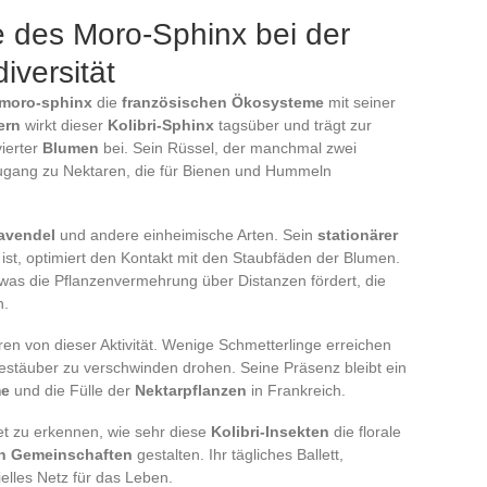
e des Moro-Sphinx bei der
versität
moro-sphinx
die
französischen Ökosysteme
mit seiner
ern
wirkt dieser
Kolibri-Sphinx
tagsüber und trägt zur
vierter
Blumen
bei. Sein Rüssel, der manchmal zwei
 Zugang zu Nektaren, die für Bienen und Hummeln
avendel
und andere einheimische Arten. Sein
stationärer
e ist, optimiert den Kontakt mit den Staubfäden der Blumen.
, was die Pflanzenvermehrung über Distanzen fördert, die
n.
en von dieser Aktivität. Wenige Schmetterlinge erreichen
estäuber zu verschwinden drohen. Seine Präsenz bleibt ein
me
und die Fülle der
Nektarpflanzen
in Frankreich.
t zu erkennen, wie sehr diese
Kolibri-Insekten
die florale
en Gemeinschaften
gestalten. Ihr tägliches Ballett,
ielles Netz für das Leben.