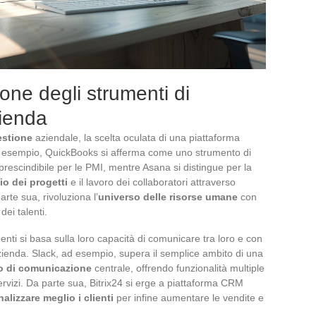
one degli strumenti di
zienda
estione
aziendale, la scelta oculata di una piattaforma
 di esempio, QuickBooks si afferma come uno strumento di
rescindibile per le PMI, mentre Asana si distingue per la
o dei progetti
e il lavoro dei collaboratori attraverso
arte sua, rivoluziona l’
universo delle risorse umane
con
dei talenti.
menti si basa sulla loro capacità di comunicare tra loro e con
azienda. Slack, ad esempio, supera il semplice ambito di una
 di comunicazione
centrale, offrendo funzionalità multiple
ervizi. Da parte sua, Bitrix24 si erge a piattaforma CRM
alizzare meglio i clienti
per infine aumentare le vendite e