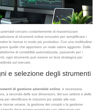
nti aziendali cercano costantemente di massimizzare
’adozione di strumenti online innovativi per semplificare i
stire le risorse in modo più produttivo. Con una moltitudine
inguere quelle che apportano un reale valore aggiunto. Dalle
piattaforme di contabilità automatizzata, passando per i
lienti, ogni strumento può essere un leva strategica per
etitività sul mercato.
ni e selezione degli strumenti
rumenti di gestione aziendale online
, è necessaria
tura, a seconda delle sue dimensioni, del suo settore e delle
a per identificare le soluzioni più adatte alle sue
e risorse umane, la gestione dei compiti o la gestione
ll’azienda deve essere esaminata con attenzione per