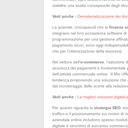
stabilire una scelta consapevole degli str
Vedi anche :
Dematerializzazione dei docu
Le aziende, consapevoli che la
finanza o
integrano nel loro ecosistema software di 
programmazione per una gestione affinata d
pagamento sicuri, sono oggi indispensabili
che per l’ottimizzazione della tesoreria.
Nel settore dell’
e-commerce
, l’adozione d
sicurezza dei pagamenti è fondamentale per
dell’attività commerciale online. ‘Il Mio Uf
tendenza proponendo una soluzione che ab
dal monitoraggio delle scorte alla relazione
Vedi anche :
Le migliori soluzioni digitali
Per quanto riguarda la
strategia SEO
, es
traffico e il posizionamento sui motori di 
aziendale online includono spesso moduli o 
digitale è sinonimo di successo commercial