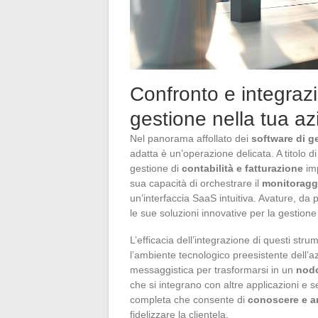
Confronto e integrazi
gestione nella tua a
Nel panorama affollato dei
software di g
adatta è un’operazione delicata. A titolo
gestione di
contabilità e fatturazione
imp
sua capacità di orchestrare il
monitoraggi
un’interfaccia SaaS intuitiva. Avature, da p
le sue soluzioni innovative per la gestione 
L’efficacia dell’integrazione di questi stru
l’ambiente tecnologico preesistente dell’
messaggistica per trasformarsi in un
nodo
che si integrano con altre applicazioni e s
completa che consente di
conoscere e an
fidelizzare la clientela.