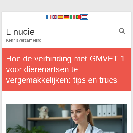
Linucie
Kennisverzameling
Hoe de verbinding met GMVET 1
voor dierenartsen te
vergemakkelijken: tips en trucs