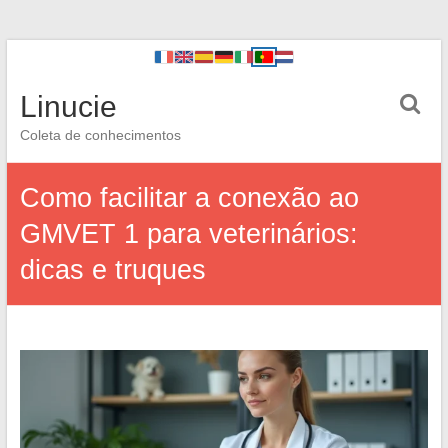
Linucie
Coleta de conhecimentos
Como facilitar a conexão ao
GMVET 1 para veterinários:
dicas e truques