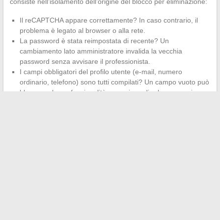
consiste nell’isolamento dell’origine del blocco per eliminazione:
Il reCAPTCHA appare correttamente? In caso contrario, il
problema è legato al browser o alla rete.
La password è stata reimpostata di recente? Un
cambiamento lato amministratore invalida la vecchia
password senza avvisare il professionista.
I campi obbligatori del profilo utente (e-mail, numero
ordinario, telefono) sono tutti compilati? Un campo vuoto può
bloccare alcune funzionalità senza impedire la connessione
stessa, creando confusione tra accesso e utilizzo.
La maggior parte dei blocchi deriva dalla configurazione
iniziale, non dalla connessione stessa.
Un professionista che
non riesce a connettersi dovrebbe prima contattare
l’amministratore della sua struttura prima di reimpostare i suoi
identificativi, poiché il problema si trova spesso a monte dello
schermo di login.