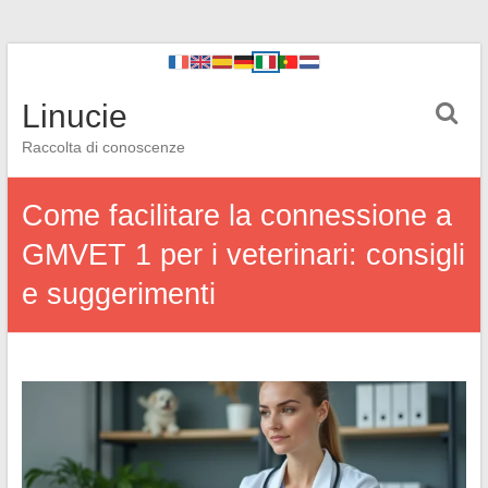
Linucie
Raccolta di conoscenze
Come facilitare la connessione a
GMVET 1 per i veterinari: consigli
e suggerimenti