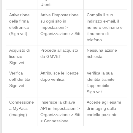
Utenti
Attivazione
Attiva l’impostazione
Compila il suo
della firma
su ogni sito in
indirizzo e-mail, il
elettronica
Impostazioni >
numero ordinario e
(Sign.vet)
Organizzazione > Siti
il numero di
telefono
Acquisto di
Procede all’acquisto
Nessuna azione
licenze
da GMVET
richiesta
Sign.vet
Verifica
Attribuisce le licenze
Verifica la sua
dell’identità
dopo verifica
identità tramite
Sign.vet
l’app mobile
Sign.vet
Connessione
Inserisce la chiave
Accede agli esami
a MyPacs
API in Impostazioni >
di imaging dalla
(imaging)
Organizzazione > Siti
cartella paziente
> Connessione