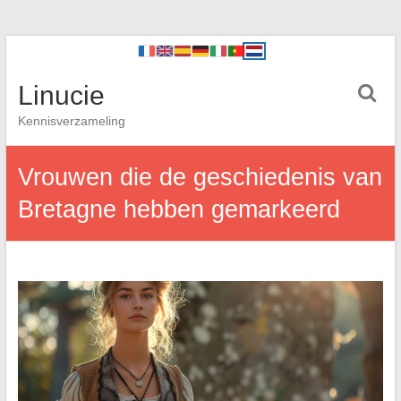
Linucie
Kennisverzameling
Vrouwen die de geschiedenis van
Bretagne hebben gemarkeerd