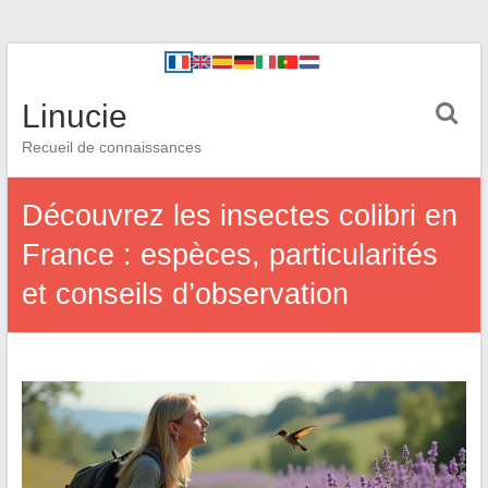
Linucie
Recueil de connaissances
Découvrez les insectes colibri en
France : espèces, particularités
et conseils d’observation