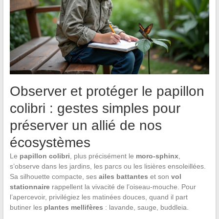
Observer et protéger le papillon
colibri : gestes simples pour
préserver un allié de nos
écosystèmes
Le
papillon colibri
, plus précisément le
moro-sphinx
,
s’observe dans les jardins, les parcs ou les lisières ensoleillées.
Sa silhouette compacte, ses
ailes battantes
et son
vol
stationnaire
rappellent la vivacité de l’oiseau-mouche. Pour
l’apercevoir, privilégiez les matinées douces, quand il part
butiner les
plantes mellifères
: lavande, sauge, buddleia.