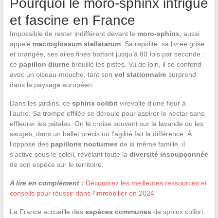
Pourquoi le moro-sphinx intrigue
et fascine en France
Impossible de rester indifférent devant le
moro-sphinx
, aussi
appelé
macroglossum stellatarum
. Sa rapidité, sa livrée grise
et orangée, ses ailes fines battant jusqu’à 80 fois par seconde :
ce
papillon diurne
brouille les pistes. Vu de loin, il se confond
avec un oiseau-mouche, tant son
vol stationnaire
surprend
dans le paysage européen.
Dans les jardins, ce
sphinx colibri
virevolte d’une fleur à
l’autre. Sa trompe effilée se déroule pour aspirer le nectar sans
effleurer les pétales. On le croise souvent sur la lavande ou les
sauges, dans un ballet précis où l’agilité fait la différence. À
l’opposé des
papillons nocturnes
de la même famille, il
s’active sous le soleil, révélant toute la
diversité insoupçonnée
de son espèce sur le territoire.
A lire en complément :
Découvrez les meilleures ressources et
conseils pour réussir dans l'immobilier en 2024
La France accueille des
espèces communes
de sphinx colibri,