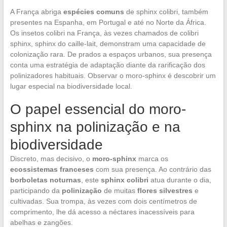
A França abriga
espécies comuns
de sphinx colibri, também
presentes na Espanha, em Portugal e até no Norte da África.
Os insetos colibri na França, às vezes chamados de colibri
sphinx, sphinx do caille-lait, demonstram uma capacidade de
colonização rara. De prados a espaços urbanos, sua presença
conta uma estratégia de adaptação diante da rarificação dos
polinizadores habituais. Observar o moro-sphinx é descobrir um
lugar especial na biodiversidade local.
O papel essencial do moro-
sphinx na polinização e na
biodiversidade
Discreto, mas decisivo, o
moro-sphinx
marca os
ecossistemas franceses
com sua presença. Ao contrário das
borboletas noturnas
, este
sphinx colibri
atua durante o dia,
participando da
polinização
de muitas
flores silvestres
e
cultivadas. Sua trompa, às vezes com dois centímetros de
comprimento, lhe dá acesso a néctares inacessíveis para
abelhas e zangões.