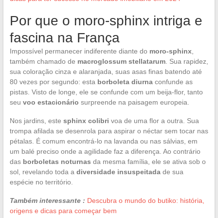
Por que o moro-sphinx intriga e
fascina na França
Impossível permanecer indiferente diante do
moro-sphinx
,
também chamado de
macroglossum stellatarum
. Sua rapidez,
sua coloração cinza e alaranjada, suas asas finas batendo até
80 vezes por segundo: esta
borboleta diurna
confunde as
pistas. Visto de longe, ele se confunde com um beija-flor, tanto
seu
voo estacionário
surpreende na paisagem europeia.
Nos jardins, este
sphinx colibri
voa de uma flor a outra. Sua
trompa afilada se desenrola para aspirar o néctar sem tocar nas
pétalas. É comum encontrá-lo na lavanda ou nas sálvias, em
um balé preciso onde a agilidade faz a diferença. Ao contrário
das
borboletas noturnas
da mesma família, ele se ativa sob o
sol, revelando toda a
diversidade insuspeitada
de sua
espécie no território.
Também interessante :
Descubra o mundo do butiko: história,
origens e dicas para começar bem