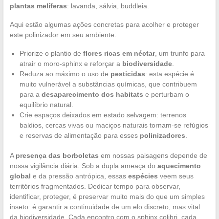
plantas melíferas
: lavanda, sálvia, buddleia.
Aqui estão algumas ações concretas para acolher e proteger
este polinizador em seu ambiente:
Priorize o plantio de
flores ricas em néctar
, um trunfo para
atrair o moro-sphinx e reforçar a
biodiversidade
.
Reduza ao máximo o uso de
pesticidas
: esta espécie é
muito vulnerável a substâncias químicas, que contribuem
para a
desaparecimento dos habitats
e perturbam o
equilíbrio natural.
Crie espaços deixados em estado selvagem: terrenos
baldios, cercas vivas ou maciços naturais tornam-se refúgios
e reservas de alimentação para esses
polinizadores
.
A
presença das borboletas
em nossas paisagens depende de
nossa vigilância diária. Sob a dupla ameaça do
aquecimento
global
e da pressão antrópica, essas
espécies
veem seus
territórios fragmentados. Dedicar tempo para observar,
identificar, proteger, é preservar muito mais do que um simples
inseto: é garantir a continuidade de um elo discreto, mas vital
da biodiversidade. Cada encontro com o sphinx colibri, cada