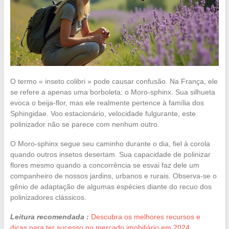
O termo « inseto colibri » pode causar confusão. Na França, ele
se refere a apenas uma borboleta: o Moro-sphinx. Sua silhueta
evoca o beija-flor, mas ele realmente pertence à família dos
Sphingidae. Voo estacionário, velocidade fulgurante, este
polinizador não se parece com nenhum outro.
O Moro-sphinx segue seu caminho durante o dia, fiel à corola
quando outros insetos desertam. Sua capacidade de polinizar
flores mesmo quando a concorrência se esvai faz dele um
companheiro de nossos jardins, urbanos e rurais. Observa-se o
gênio de adaptação de algumas espécies diante do recuo dos
polinizadores clássicos.
Leitura recomendada :
Descubra os melhores recursos e
dicas para ter sucesso no mercado imobiliário em 2024