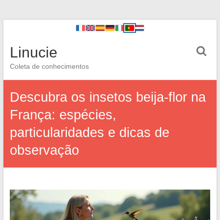
Linucie
Coleta de conhecimentos
Descubra os insetos beija-flor na
França: espécies,
particularidades e dicas de
observação