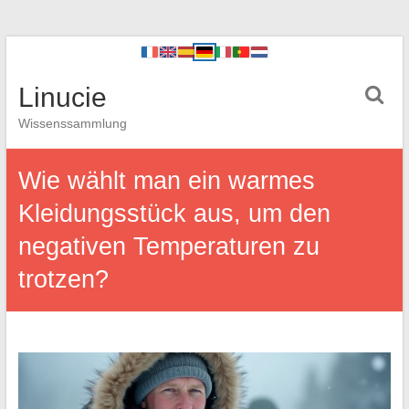
Linucie
Wissenssammlung
Wie wählt man ein warmes
Kleidungsstück aus, um den
negativen Temperaturen zu
trotzen?