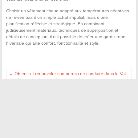
Choisir un vêtement chaud adapté aux températures négatives
ne relève pas d’un simple achat impulsif, mais d’une
planification réfléchie et stratégique. En combinant
judicieusement matériaux, techniques de superposition et
détails de conception, il est possible de créer une garde-robe
hivernale qui allie confort, fonctionnalité et style.
←
Obtenir et renouveler son permis de conduire dans le Val-
de-Marne : le rôle du médecin agréé
Sublimer son style après 60 ans : bien choisir ses couleurs et
tissus vestimentaires
→
Recherche