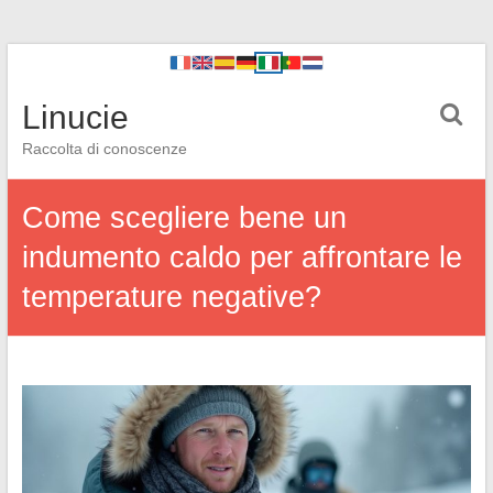
Linucie
Raccolta di conoscenze
Come scegliere bene un
indumento caldo per affrontare le
temperature negative?