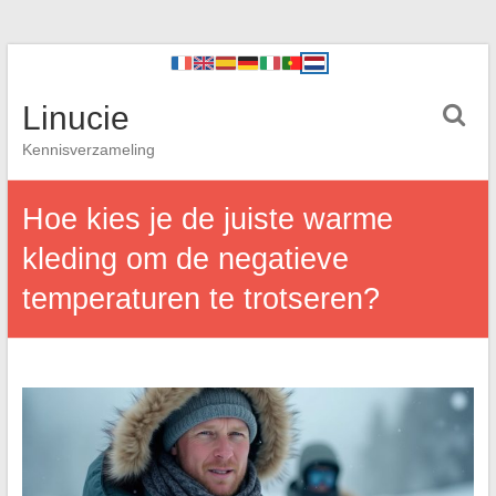
Linucie
Kennisverzameling
Hoe kies je de juiste warme
kleding om de negatieve
temperaturen te trotseren?